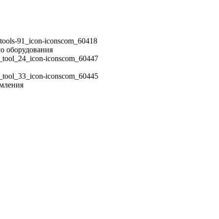
го оборудования
емления